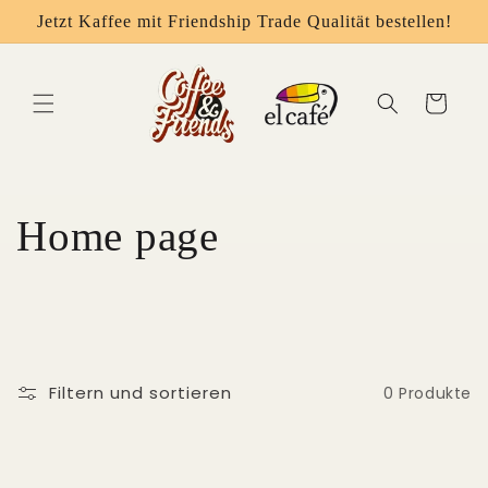
Direkt
Jetzt Kaffee mit Friendship Trade Qualität bestellen!
zum
Inhalt
Warenkorb
K
Home page
a
t
e
Filtern und sortieren
0 Produkte
g