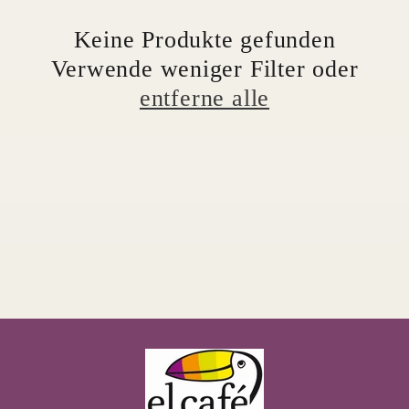
o
Keine Produkte gefunden
r
Verwende weniger Filter oder
i
entferne alle
e
: